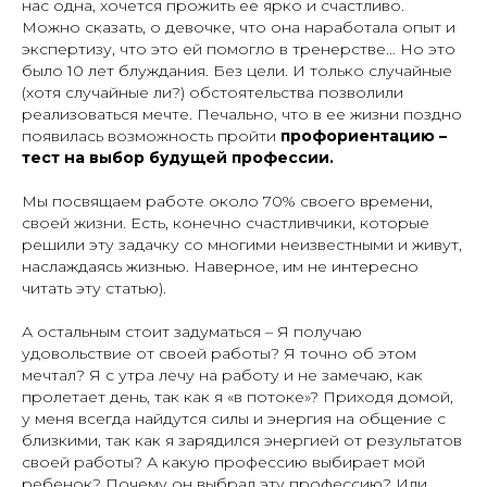
нас одна, хочется прожить ее ярко и счастливо.
Можно сказать, о девочке, что она наработала опыт и
экспертизу, что это ей помогло в тренерстве… Но это
было 10 лет блуждания. Без цели. И только случайные
(хотя случайные ли?) обстоятельства позволили
реализоваться мечте. Печально, что в ее жизни поздно
появилась возможность пройти
профориентацию –
тест на выбор будущей профессии.
Мы посвящаем работе около 70% своего времени,
своей жизни. Есть, конечно счастливчики, которые
решили эту задачку со многими неизвестными и живут,
наслаждаясь жизнью. Наверное, им не интересно
читать эту статью).
А остальным стоит задуматься – Я получаю
удовольствие от своей работы? Я точно об этом
мечтал? Я с утра лечу на работу и не замечаю, как
пролетает день, так как я «в потоке»? Приходя домой,
у меня всегда найдутся силы и энергия на общение с
близкими, так как я зарядился энергией от результатов
своей работы? А какую профессию выбирает мой
ребенок? Почему он выбрал эту профессию? Или