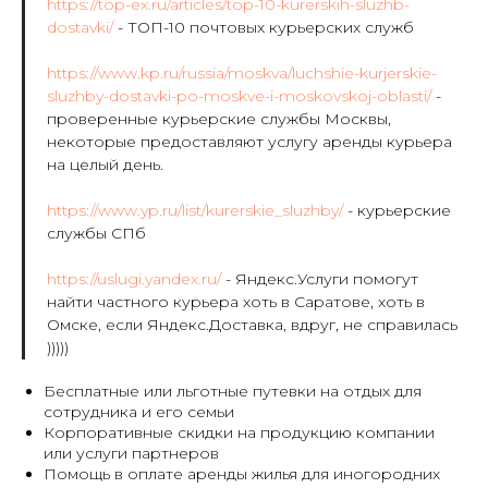
https://top-ex.ru/articles/top-10-kurerskih-sluzhb-
dostavki/
- ТОП-10 почтовых курьерских служб
https://www.kp.ru/russia/moskva/luchshie-kurjerskie-
sluzhby-dostavki-po-moskve-i-moskovskoj-oblasti/
-
проверенные курьерские службы Москвы,
некоторые предоставляют услугу аренды курьера
на целый день.
https://www.yp.ru/list/kurerskie_sluzhby/
- курьерские
службы СПб
https://uslugi.yandex.ru/
- Яндекс.Услуги помогут
найти частного курьера хоть в Саратове, хоть в
Омске, если Яндекс.Доставка, вдруг, не справилась
)))))
Бесплатные или льготные путевки на отдых для
сотрудника и его семьи
Корпоративные скидки на продукцию компании
или услуги партнеров
Помощь в оплате аренды жилья для иногородних