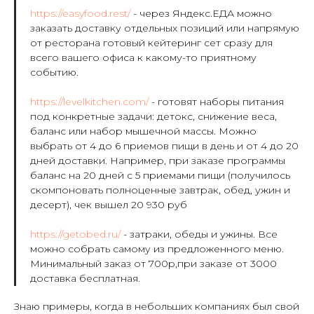
https://easyfood.rest/
- через Яндекс.ЕДА можно
заказать доставку отдельных позиций или напрямую
от ресторана готовый кейтеринг сет сразу для
всего вашего офиса к какому-то приятному
событию.
https://levelkitchen.com/
- готовят наборы питания
под конкретные задачи: детокс, снижение веса,
баланс или набор мышечной массы. Можно
выбрать от 4 до 6 приемов пищи в день и от 4 до 20
дней доставки. Например, при заказе программы
баланс на 20 дней с 5 приемами пищи (получилось
скомпоновать полноценные завтрак, обед, ужин и
десерт), чек вышел 20 930 руб
https://getobed.ru/
- затраки, обеды и ужины. Все
можно собрать самому из предложенного меню.
Минимальный заказ от 700р,при заказе от 3000
доставка бесплатная.
Знаю примеры, когда в небольших компаниях был свой