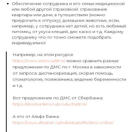
Обеспечение сотрудника и его семьи медицинской
или любой другой страховкой: страхование
квартиры или дачи, в путешествиях (можно
приурочить к отпуску), домашних животных, если,
например, у сотрудника нет детей, но есть любимый
питомец, от укуса клещей, дмс каско и т.д. Каждому
сотруднику что-то точно сможете подобрать
индивидуально!
Например, на этом ресурсе
https://www.sravni.ru/dms/
можно сравнить разные
предложения по ДМС по г. Москва в зависимости
от запроса: диспансеризация, скорая помощь,
стоматология, поликлиника, ведение беременности
и т.д.
Вот предложение по ДМС от СберБанка:
https://sberbankins.ru/products/dms/
А это от Альфа Банка:
https://www.alfastrah.ru/individuals/life/dms-online/